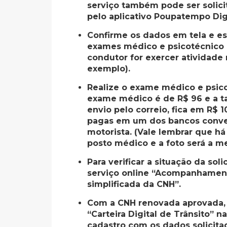
serviço também pode ser solic
pelo aplicativo Poupatempo Digi
Confirme os dados em tela e es
exames médico e psicotécnico (
condutor for exercer atividade
exemplo).
Realize o exame médico e psico
exame médico é de R$ 96 e a ta
envio pelo correio, fica em R$ 
pagas em um dos bancos conven
motorista. (Vale lembrar que h
posto médico e a foto será a m
Para verificar a situação da sol
serviço online “Acompanhamen
simplificada da CNH”.
Com a CNH renovada aprovada, o
“Carteira Digital de Trânsito” na
cadastro com os dados solicit