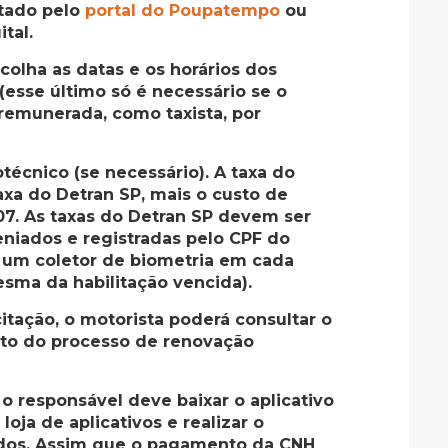
itado pelo
portal do Poupatempo
ou
tal.
colha as datas e os horários dos
esse último só é necessário se o
 remunerada, como taxista, por
técnico (se necessário). A taxa do
xa do Detran SP, mais o custo de
107. As taxas do Detran SP devem ser
iados e registradas pelo CPF do
á um coletor de biometria em cada
esma da habilitação vencida).
icitação, o motorista poderá consultar o
to do processo de renovação
 responsável deve baixar o aplicativo
 loja de aplicativos e realizar o
ados. Assim que o pagamento da CNH