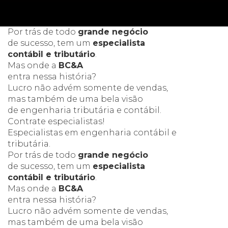
Por trás de todo
grande negócio
de sucesso, tem um
especialista
contábil e tributário
.
Mas onde a
BC&A
entra nessa história?
Lucro não advém somente de vendas,
mas também de uma bela visão
de engenharia tributária e contábil.
Contrate especialistas!
Especialistas
em engenharia
contábil e
tributária.
Por trás de todo
grande negócio
de sucesso, tem um
especialista
contábil e tributário
.
Mas onde a
BC&A
entra nessa história?
Lucro não advém somente de vendas,
mas também de uma bela visão