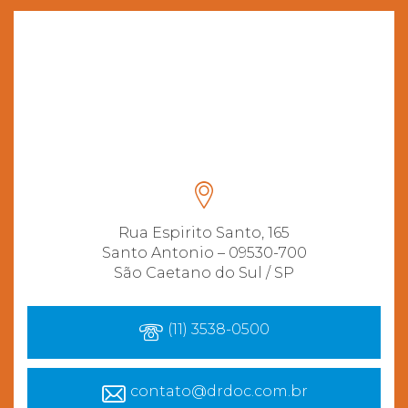
Rua Espirito Santo, 165
Santo Antonio – 09530-700
São Caetano do Sul / SP
(11) 3538-0500
contato@drdoc.com.br