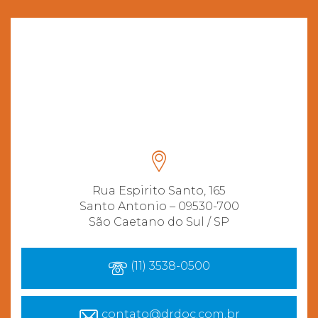
Rua Espirito Santo, 165
Santo Antonio – 09530-700
São Caetano do Sul / SP
(11) 3538-0500
contato@drdoc.com.br