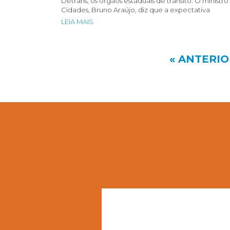
Detrans, os órgãos estaduais de trânsito. O ministro
Cidades, Bruno Araújo, diz que a expectativa
LEIA MAIS
« ANTERI