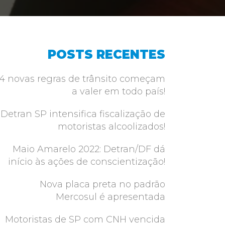
POSTS RECENTES
4 novas regras de trânsito começam
a valer em todo país!
Detran SP intensifica fiscalização de
motoristas alcoolizados!
Maio Amarelo 2022: Detran/DF dá
início às ações de conscientização!
Nova placa preta no padrão
Mercosul é apresentada
Motoristas de SP com CNH vencida