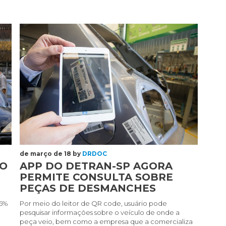
APP
DO
DETRAN-
SP
AGORA
PERMITE
CONSULTA
SOBRE
PEÇAS
DE
DESMANCHES
de março de 18 by
DRDOC
DO
APP DO DETRAN-SP AGORA
M
PERMITE CONSULTA SOBRE
PEÇAS DE DESMANCHES
,5%
Por meio do leitor de QR code, usuário pode
pesquisar informações sobre o veículo de onde a
peça veio, bem como a empresa que a comercializa