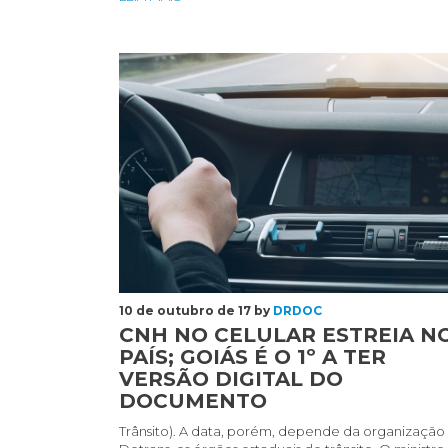
CNH
no
celular
estreia
no
país;
Goiás
é
o
1º
a
ter
10 de outubro de 17 by
DRDOC
versão
CNH NO CELULAR ESTREIA N
digital
PAÍS; GOIÁS É O 1º A TER
do
VERSÃO DIGITAL DO
documento
DOCUMENTO
Trânsito). A data, porém, depende da organização