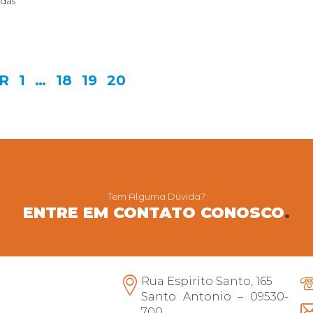
 das
OR
1
…
18
19
20
Tem Alguma Dúvida?
ENTRE EM CONTATO CONOSCO
.
Rua Espirito Santo, 165
Santo Antonio – 09530-
700