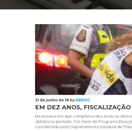
Em
dez
anos,
fiscalização
da
Lei
Seca
aumenta
512%
21 de junho de 18 by
DRDOC
EM DEZ ANOS, FISCALIZAÇÃO
Na semana em que completou dez anos, no último 
obtidos no período. Por meio do Programa Direçã
coordenado pelo Departamento Estadual de Trânsi