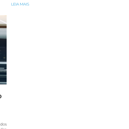
LEIA MAIS
O
 dos