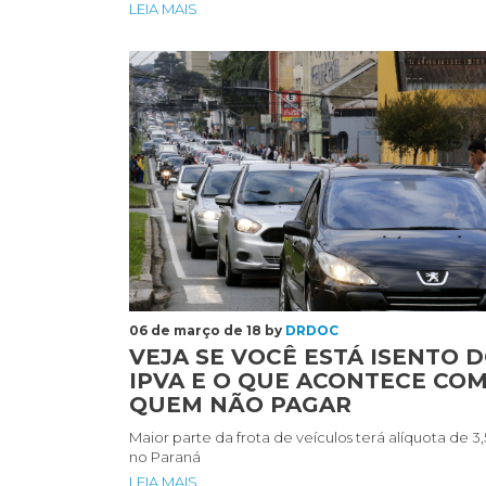
fiscalizados para punir…
LEIA MAIS
Veja
se
você
está
isento
do
IPVA
e
o
que
acontece
com
06 de março de 18 by
DRDOC
quem
VEJA SE VOCÊ ESTÁ ISENTO 
não
IPVA E O QUE ACONTECE CO
pagar
QUEM NÃO PAGAR
Maior parte da frota de veículos terá alíquota de 3
no Paraná
LEIA MAIS