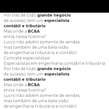
Por trás de todo
grande negócio
de sucesso, tem um
especialista
contábil e tributário
.
Mas onde a
BC&A
entra nessa história?
Lucro não advém somente de vendas,
mas também de uma bela visão
de engenharia tributária e contábil.
Contrate especialistas!
Especialistas
em engenharia
contábil e tributária.
Por trás de todo
grande negócio
de sucesso, tem um
especialista
contábil e tributário
.
Mas onde a
BC&A
entra nessa história?
Lucro não advém somente de vendas,
mas também de uma bela visão
de engenharia tributária e contábil.